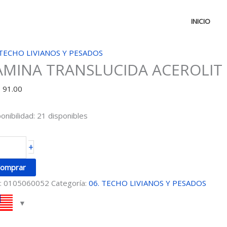
INICIO
MINA
 TECHO LIVIANOS Y PESADOS
AMINA TRANSLUCIDA ACEROLIT 
ANSLUCIDA
EROLIT
D
91.00
5
EUTRO
onibilidad:
21 disponibles
ntidad
+
omprar
:
0105060052
Categoría:
06. TECHO LIVIANOS Y PESADOS