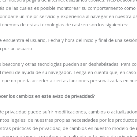
vés de las cuales es posible monitorear su comportamiento como
 brindarle un mejor servicio y experiencia al navegar en nuestra p
tenemos de estas tecnologías de rastreo son los siguientes:
 encuentra el usuario, Fecha y hora del inicio y final de una sesió
a por un usuario
b beacons y otras tecnologías pueden ser deshabilitadas. Para 
el menú de ayuda de su navegador. Tenga en cuenta que, en caso 
e que no pueda acceder a ciertas funciones personalizadas en nue
er los cambios en este aviso de privacidad?
de privacidad puede sufrir modificaciones, cambios o actualizaci
tos legales; de nuestras propias necesidades por los productos
tras prácticas de privacidad; de cambios en nuestro modelo de 
 comprometemos a mantener actualizado este aviso de privacida