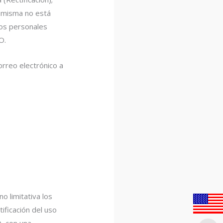
a misma no está
tos personales
O.
orreo electrónico a
o limitativa los
ificación del uso
, con una