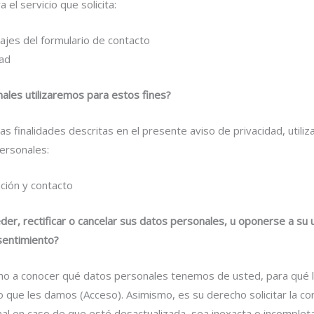
 el servicio que solicita:
jes del formulario de contacto
dad
ales utilizaremos para estos fines?
las finalidades descritas en el presente aviso de privacidad, utili
ersonales:
ación y contacto
r, rectificar o cancelar sus datos personales, u oponerse a su u
sentimiento?
o a conocer qué datos personales tenemos de usted, para qué lo
o que les damos (Acceso). Asimismo, es su derecho solicitar la co
al en caso de que esté desactualizada, sea inexacta o incompleta 