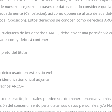
 de nuestros registros o bases de datos cuando considere que l
decuadamente (Cancelación); así como oponerse al uso de sus da
ficos (Oposición). Estos derechos se conocen como derechos ARC
de cualquiera de los derechos ARCO, debe enviar una petición vía c
adel.com y deberá contener:
leto del titular.
trónico usado en este sitio web.
identificación oficial adjunta.
rechos ARCO»
eto del escrito, los cuales pueden ser de manera enunciativa más n
ción del consentimiento para tratar sus datos personales; y/o Not
miento de sus datos personales; y/o Ejercitar sus Derechos ARCO