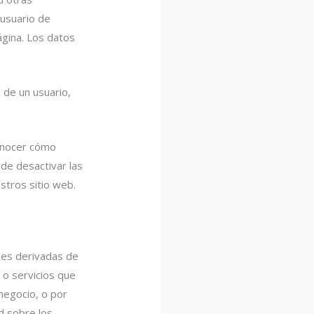
 usuario de
ágina. Los datos
n de un usuario,
conocer cómo
de desactivar las
stros sitio web.
ones derivadas de
 o servicios que
negocio, o por
d sobre los