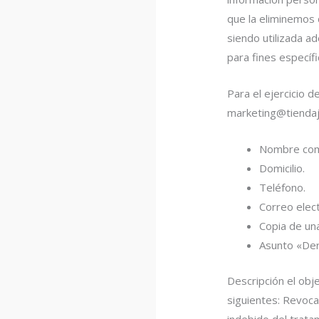
que la eliminemos
siendo utilizada a
para fines especí
Para el ejercicio 
marketing@tiendaj
Nombre comp
Domicilio.
Teléfono.
Correo elec
Copia de una 
Asunto «De
Descripción el obj
siguientes: Revoca
indebido del trata