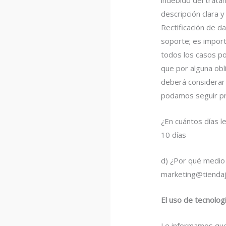
descripción clara 
Rectificación de d
soporte; es impor
todos los casos po
que por alguna obl
deberá considerar 
podamos seguir pre
¿En cuántos días l
10 días
d) ¿Por qué medio 
marketing@tienda
El uso de tecnolog
Le informamos que 