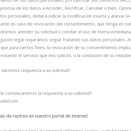
y precisa de los datos a Acceder, Rectificar, Cancelar o bien, Opo
atos personales, deberá indicar la modificación exacta y anexar l
tante en caso de revocación del consentimiento, que tenga en cu
dremos atender su solicitud o concluir el uso de forma inmediata
igación legal requiramos seguir tratando sus datos personales. 
que para ciertos fines, la revocación de su consentimiento implic
stando el servicio que nos solicitó, o la conclusión de su relació
e daremos respuesta a su solicitud?
le comunicaremos la respuesta a su solicitud?
jadel.com
ías de rastreo en nuestro portal de internet
en nuestra página de internet utilizamos cookies, web beacons 