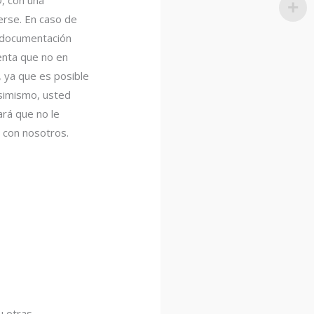
nerse. En caso de
a documentación
enta que no en
, ya que es posible
Asimismo, usted
ará que no le
n con nosotros.
u otras