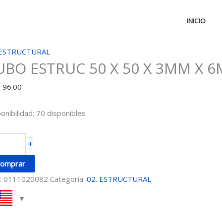
INICIO
UBO
 ESTRUCTURAL
UBO ESTRUC 50 X 50 X 3MM X 6
STRUC
D
96.00
onibilidad:
70 disponibles
MM
+
M
omprar
ntidad
:
0111020082
Categoría:
02. ESTRUCTURAL