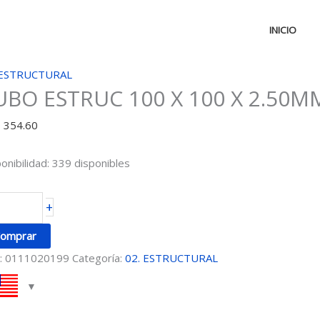
INICIO
UBO
 ESTRUCTURAL
UBO ESTRUC 100 X 100 X 2.50M
STRUC
0
D
354.60
0
onibilidad:
339 disponibles
50MM
+
12M
ntidad
omprar
:
0111020199
Categoría:
02. ESTRUCTURAL