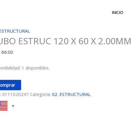
INICIO
BO
 ESTRUCTURAL
UBO ESTRUC 120 X 60 X 2.00MM
RUC
D
66.00
onibilidad:
1 disponibles
0MM
omprar
:
0111020247
Categoría:
02. ESTRUCTURAL
idad