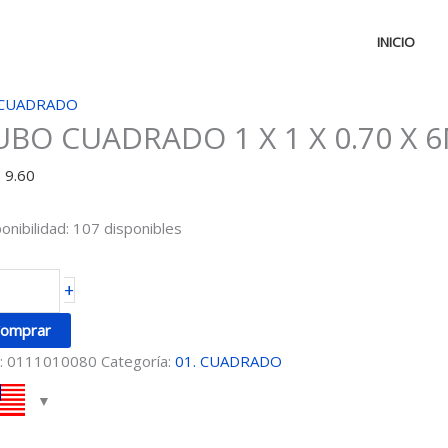
INICIO
UBO
 CUADRADO
UBO CUADRADO 1 X 1 X 0.70 X 
UADRADO
D
9.60
onibilidad:
107 disponibles
70
+
M
omprar
DA
:
0111010080
Categoría:
01. CUADRADO
ntidad