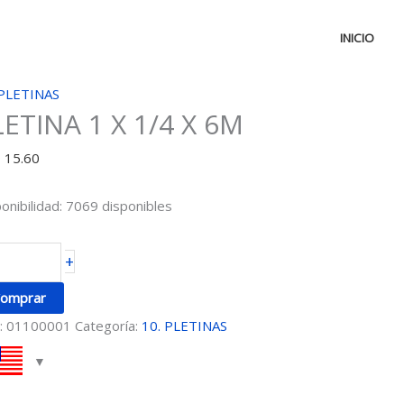
INICIO
ETINA
 PLETINAS
LETINA 1 X 1/4 X 6M
D
15.60
4
onibilidad:
7069 disponibles
M
ntidad
+
omprar
:
01100001
Categoría:
10. PLETINAS