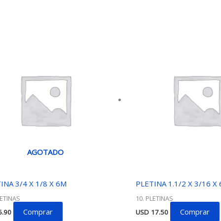
AGOTADO
INA 3/4 X 1/8 X 6M
PLETINA 1.1/2 X 3/16 X
LETINAS
10. PLETINAS
Comprar
Comprar
.90
USD
17.50