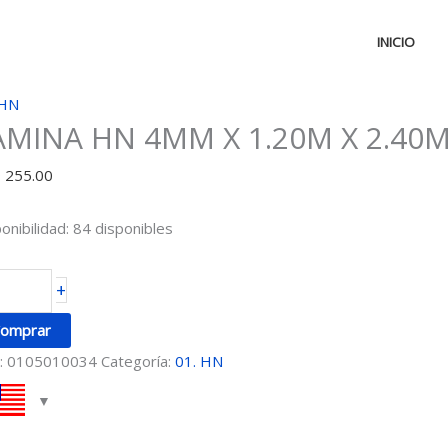
INICIO
MINA
 HN
AMINA HN 4MM X 1.20M X 2.40
N
MM
D
255.00
20M
onibilidad:
84 disponibles
40M
+
ntidad
omprar
:
0105010034
Categoría:
01. HN