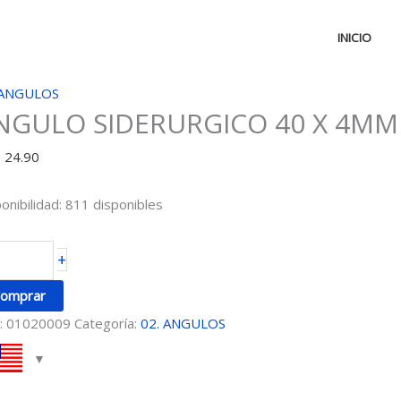
INICIO
NGULO
 ANGULOS
NGULO SIDERURGICO 40 X 4MM
DERURGICO
D
24.90
MM
onibilidad:
811 disponibles
M
+
ntidad
omprar
:
01020009
Categoría:
02. ANGULOS