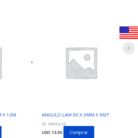
 X 12M
ANGULO LAM 30 X 3MM X 6MT
02. ANGULOS
Comprar
USD
13.50