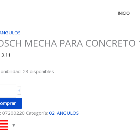
INICIO
OSCH
 ANGULOS
OSCH MECHA PARA CONCRETO 
ECHA
ARA
D
3.11
ONCRETO
4
onibilidad:
23 disponibles
ntidad
+
omprar
:
07200220
Categoría:
02. ANGULOS