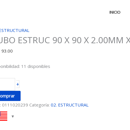
INICIO
UBO
 ESTRUCTURAL
UBO ESTRUC 90 X 90 X 2.00MM 
STRUC
D
93.00
onibilidad:
11 disponibles
00MM
+
M
omprar
DA
:
0111020239
Categoría:
02. ESTRUCTURAL
ntidad