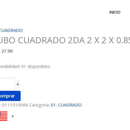
INICIO
UBO
 CUADRADO
UBO CUADRADO 2DA 2 X 2 X 0.8
UADRADO
DA
D
21.96
onibilidad:
91 disponibles
+
85
omprar
MTRS
:
0111010066
Categoría:
01. CUADRADO
ntidad