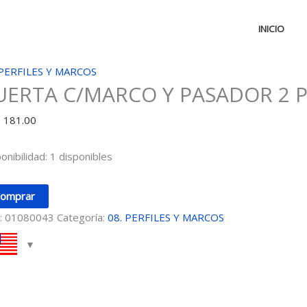
INICIO
RTA
 PERFILES Y MARCOS
UERTA C/MARCO Y PASADOR 2 P
ARCO
D
181.00
ADOR
onibilidad:
1 disponibles
E
0
omprar
:
01080043
Categoría:
08. PERFILES Y MARCOS
idad