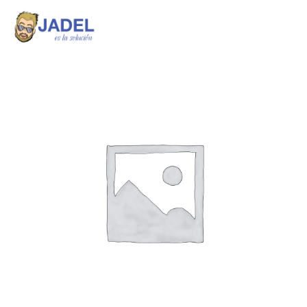
Ir
al
contenido
PERROS
DE
GUAYA
3/8
cantidad