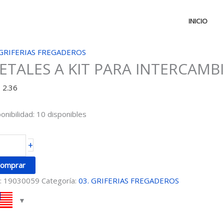
INICIO
ETALES
 GRIFERIAS FREGADEROS
ETALES A KIT PARA INTERCAMB
T
D
2.36
ARA
TERCAMBIAR
onibilidad:
10 disponibles
ntidad
+
omprar
:
19030059
Categoría:
03. GRIFERIAS FREGADEROS