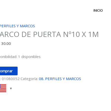
INICIO
RCO
 PERFILES Y MARCOS
ARCO DE PUERTA Nº10 X 1M
RTA
D
30.00
0
onibilidad:
1 disponibles
idad
omprar
:
01080052
Categoría:
08. PERFILES Y MARCOS