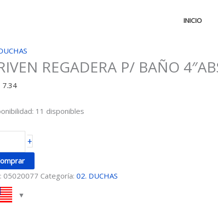
INICIO
IVEN
 DUCHAS
RIVEN REGADERA P/ BAÑO 4″A
EGADERA
D
7.34
AÑO
ABS
onibilidad:
11 disponibles
ROM
CTAG
+
ntidad
omprar
:
05020077
Categoría:
02. DUCHAS