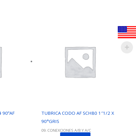
 90ºAF
TUBRICA CODO AF SCH80 1″1/2 X
90°GRIS
09. CONEXCIONES A/B Y A/C