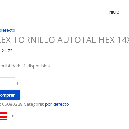
INICIO
EX
 defecto
LEX TORNILLO AUTOTAL HEX 14X
ORNILLO
UTOTAL
D
21.75
EX
X2
onibilidad:
11 disponibles
2
ntidad
+
omprar
:
06080228
Categoría:
por defecto