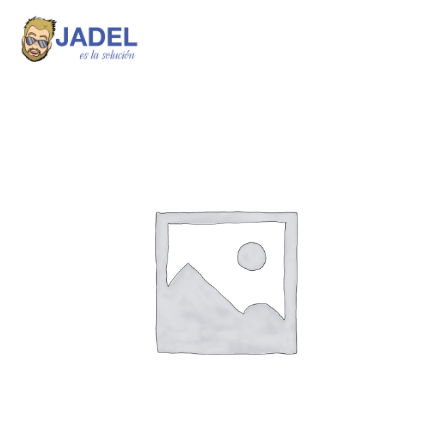
Ir
al
contenido
COLOREAL
FONDO
CROMATO
DE
ZINC
1/4
cantidad