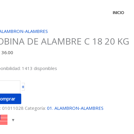
INICIO
OBINA
 ALAMBRON-ALAMBRES
OBINA DE ALAMBRE C 18 20 KG
E
LAMBRE
D
36.00
onibilidad:
1413 disponibles
G
+
ntidad
omprar
:
01011028
Categoría:
01. ALAMBRON-ALAMBRES